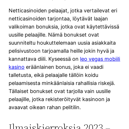
Netticasinoiden pelaajat, jotka vertailevat eri
netticasinoiden tarjontaa, löytävät laajan
valikoiman bonuksia, jotka ovat käytettävissä
uusille pelaajille. Nämä bonukset ovat
suunniteltu houkuttelemaan uusia asiakkaita
pelisivustoon tarjoamalla heille jokin hyvä ja
kannattava diili. Kyseessä on
leo vegas mobiili
kasino
eräänlainen bonus, joka ei vaadi
talletusta, eikä pelaajalle tällöin koidu
pelaamisesta minkäänlaisia rahallisia riskejä.
Tällaiset bonukset ovat tarjolla vain uusille
pelaajille, jotka rekisteröityvät kasinoon ja
avaavat oikean rahan pelitilin.
Ilmaiskierroksia 2023 –