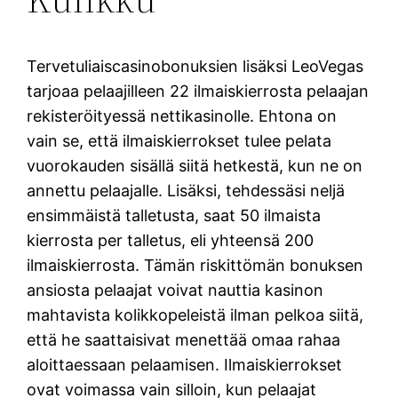
Tervetuliaiscasinobonuksien lisäksi LeoVegas
tarjoaa pelaajilleen 22 ilmaiskierrosta pelaajan
rekisteröityessä nettikasinolle. Ehtona on
vain se, että ilmaiskierrokset tulee pelata
vuorokauden sisällä siitä hetkestä, kun ne on
annettu pelaajalle. Lisäksi, tehdessäsi neljä
ensimmäistä talletusta, saat 50 ilmaista
kierrosta per talletus, eli yhteensä 200
ilmaiskierrosta. Tämän riskittömän bonuksen
ansiosta pelaajat voivat nauttia kasinon
mahtavista kolikkopeleistä ilman pelkoa siitä,
että he saattaisivat menettää omaa rahaa
aloittaessaan pelaamisen. Ilmaiskierrokset
ovat voimassa vain silloin, kun pelaajat