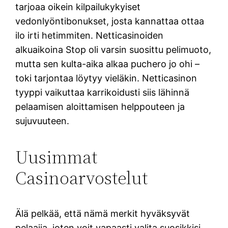
tarjoaa oikein kilpailukykyiset
vedonlyöntibonukset, josta kannattaa ottaa
ilo irti hetimmiten. Netticasinoiden
alkuaikoina Stop oli varsin suosittu pelimuoto,
mutta sen kulta-aika alkaa puchero jo ohi –
toki tarjontaa löytyy vieläkin. Netticasinon
tyyppi vaikuttaa karrikoidusti siis lähinnä
pelaamisen aloittamisen helppouteen ja
sujuvuuteen.
Uusimmat
Casinoarvostelut
Älä pelkää, että nämä merkit hyväksyvät
pelaajia, joten voit vapaasti valita suosikkisi.