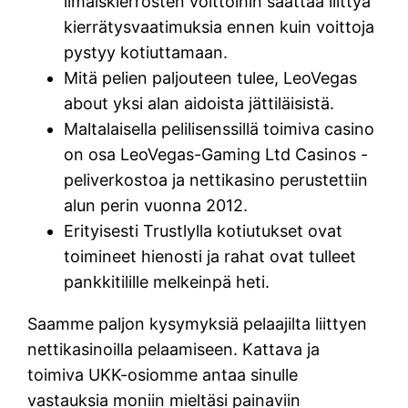
ilmaiskierrosten voittoihin saattaa liittyä
kierrätysvaatimuksia ennen kuin voittoja
pystyy kotiuttamaan.
Mitä pelien paljouteen tulee, LeoVegas
about yksi alan aidoista jättiläisistä.
Maltalaisella pelilisenssillä toimiva casino
on osa LeoVegas-Gaming Ltd Casinos -
peliverkostoa ja nettikasino perustettiin
alun perin vuonna 2012.
Erityisesti Trustlylla kotiutukset ovat
toimineet hienosti ja rahat ovat tulleet
pankkitilille melkeinpä heti.
Saamme paljon kysymyksiä pelaajilta liittyen
nettikasinoilla pelaamiseen. Kattava ja
toimiva UKK-osiomme antaa sinulle
vastauksia moniin mieltäsi painaviin