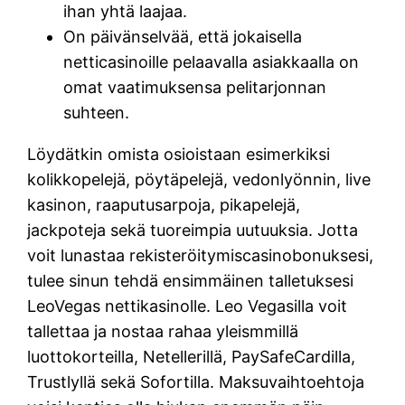
ihan yhtä laajaa.
On päivänselvää, että jokaisella
netticasinoille pelaavalla asiakkaalla on
omat vaatimuksensa pelitarjonnan
suhteen.
Löydätkin omista osioistaan esimerkiksi
kolikkopelejä, pöytäpelejä, vedonlyönnin, live
kasinon, raaputusarpoja, pikapelejä,
jackpoteja sekä tuoreimpia uutuuksia. Jotta
voit lunastaa rekisteröitymiscasinobonuksesi,
tulee sinun tehdä ensimmäinen talletuksesi
LeoVegas nettikasinolle. Leo Vegasilla voit
tallettaa ja nostaa rahaa yleismmillä
luottokorteilla, Netellerillä, PaySafeCardilla,
Trustlyllä sekä Sofortilla. Maksuvaihtoehtoja