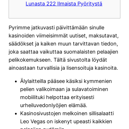
Lunasta 222 Ilmaista Pyöritystä
Pyrimme jatkuvasti päivittämään sinulle
kasinoiden viimeisimmät uutiset, maksutavat,
säädökset ja kaiken muun tarvittavan tiedon,
joka saattaa vaikuttaa suomalaisten pelaajien
pelikokemukseen. Tältä sivustolta löydät
ainoastaan turvallisia ja lisensoituja kasinoita.
Älylaitteilla pääsee käsiksi kymmenien
pelien valikoimaan ja sulavatoiminen
mobiilituki helpottaa erityisesti
urheiluvedonlyöjien elämää.
Kasinosivustojen melkoinen sillisalaatti
Leo Vegas on iskenyt upeasti kaikkien