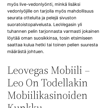
myös live-vedonlyönti, minkä lisäksi
vedonlyöjille on tarjolla myös mahdollisuus
seurata otteluita ja pelejä sivuston
suoratoistopalvelusta. LeoVegasin yli
tuhannen pelin tarjonnasta varmasti jokainen
löytää oman suosikkinsa, tosin etsimiseen
saattaa kulua hetki tai toinen pelien suuresta
määrästä johtuen.
Leovegas Mobiili –
Leo On Todellakin
Mobiilikasinoiden
Kunkku