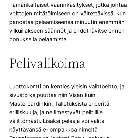
Tämänkaltaiset väärinkäsitykset, jotka johtaa
voittojen mitätöimiseen on vältettävissä, kun
panostaa pelaamiseensa minuutin enemmän
vilkuillakseen säännöt ja ehdot lävitse ennen
bonuksella pelaamista.
Pelivalikoima
Luottokortti on kenties yleisin vaihtoehto, ja
sivusto kelpuuttaa niin Visan kuin
Mastercardinkin. Talletuksista ei peritä
erilliskuluja, ja ne ilmestyvät pelitilille
välittömästi. Lisäksi pelaaja voi valita
käyttävänsä e-lompakkoa nimeltä