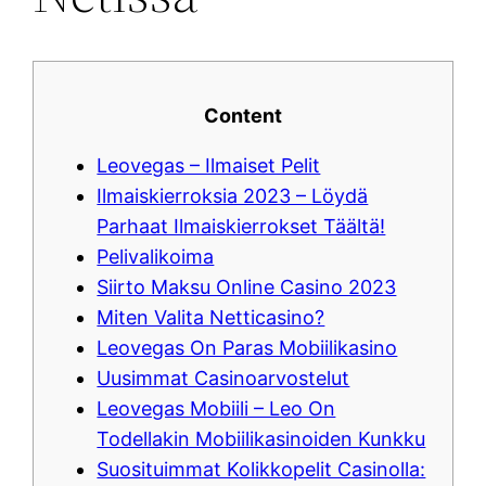
Content
Leovegas – Ilmaiset Pelit
Ilmaiskierroksia 2023 – Löydä
Parhaat Ilmaiskierrokset Täältä!
Pelivalikoima
Siirto Maksu Online Casino 2023
Miten Valita Netticasino?
Leovegas On Paras Mobiilikasino
Uusimmat Casinoarvostelut
Leovegas Mobiili – Leo On
Todellakin Mobiilikasinoiden Kunkku
Suosituimmat Kolikkopelit Casinolla: