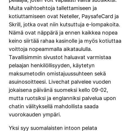
Muita vaihtoehtoja tallettamiseen ja
kotiuttamiseen ovat Neteller, PaysafeCard ja
Skrill, jotka ovat niin kutsuttuja e-lompakoita.
Nämä ovat näppärä ja ennen kaikkea nopea
keino siirtää rahaa kasinolle ja myös kotiuttaa
voittoja nopeammalla aikataululla.
Tavallisimmin sivustot haluavat varmistaa
pelaajan henkilöllisyyden, käytetyn
maksumetodin omistajuussuhteen sekä
asuinosoitteesi. Livechat palvelee vuoden
jokaisena päivänä suomeksi kello 09-02,
mutta ruotsiksi ja englanniksi palvelua upon
chatin välityksellä mahdollista saada
vuorokauden ympäri.
Yksi syy suomalaisten intoon pelata