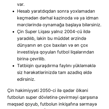
var.
Hesab yaratdıqdan sonra yoxlamadan
keçmədən dərhal kazinoda və ya idman
mərclərində oynamağa başlaya bilərsiniz.
Çin Super Liqası yalnız 2004-cü ildə
yaradılıb, lakin bu müddət ərzində
dünyanın ən çox baxılan və ən çox
investisiya qoyulan futbol liqalarından
birinə çevrilib.
Tətbiqin quraşdırma faylını yükləməklə
siz hərəkətlərinizdə tam azadlıq əldə
edirsiniz.
Çin hakimiyyəti 2050-ci ilə qədər ölkəni
futbolun super dövlətinə çevirməyi qarşısına
məqsəd qoyub, futbolun inkişafına sərmayə