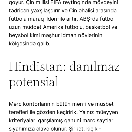
qoyur. Çin millisi FİFA reytinqində mövqeyini
tədricən yaxşılaşdırır və Çin əhalisi arasında
futbola maraq ildən-ilə artır. ABŞ-da futbol
uzun müddət Amerika futbolu, basketbol və
beysbol kimi məşhur idman növlərinin
kölgəsində qalıb.
Hindistan: danılmaz
potensial
Mərc kontorlarının bütün mənfi və müsbət
tərəfləri ilə gözdən keçiririk. Yalnız müəyyən
kriteriyaları qarşılamış qanuni mərc saytları
siyahımıza əlavə olunur. Şirkət, kiçik -