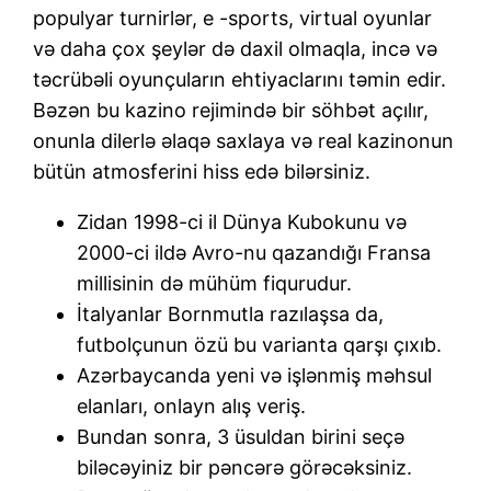
populyar turnirlər, e -sports, virtual oyunlar
və daha çox şeylər də daxil olmaqla, incə və
təcrübəli oyunçuların ehtiyaclarını təmin edir.
Bəzən bu kazino rejimində bir söhbət açılır,
onunla dilerlə əlaqə saxlaya və real kazinonun
bütün atmosferini hiss edə bilərsiniz.
Zidan 1998-ci il Dünya Kubokunu və
2000-ci ildə Avro-nu qazandığı Fransa
millisinin də mühüm fiqurudur.
İtalyanlar Bornmutla razılaşsa da,
futbolçunun özü bu varianta qarşı çıxıb.
Azərbaycanda yeni və işlənmiş məhsul
elanları, onlayn alış veriş.
Bundan sonra, 3 üsuldan birini seçə
biləcəyiniz bir pəncərə görəcəksiniz.