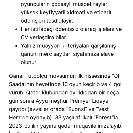
oyunçuların çoxsaylı müsbət rəyləri
yüksək keyfiyyətli xidməti və etibarlı
ödənişləri təsdiqləyir.
Hər istifadəçi ödənişsiz olaraq iş elanı və
CV yerləşdirə bilər.
Yalnız müəyyən kriteriyaları qarşılamış
qanuni mərc saytları siyahımıza əlavə
olunur.
Qanalı futbolçu mövsümün ilk hissəsində “Əl
Saada”nın heyətində 10 oyun keçirib və 4 qol
vurub. Qətər klubundan ayrıldıqdan bir neçə
gün sonra Ayyu məşhur Premyer Liqaya
qayıtdı (əvvəllər orada “Suonsi” və “Vest
Hem”də oynayıb). 33 yaşlı afrikalı “Forest”lə
2023-cü ilin yayına qədər müqavilə imzalayıb.