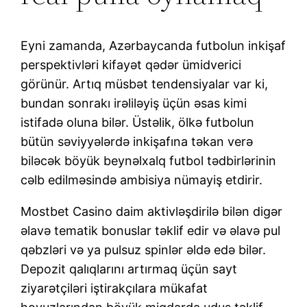
Eyni zamanda, Azərbaycanda futbolun inkişaf
perspektivləri kifayət qədər ümidverici
görünür. Artıq müsbət tendensiyalar var ki,
bundan sonrakı irəliləyiş üçün əsas kimi
istifadə oluna bilər. Üstəlik, ölkə futbolun
bütün səviyyələrdə inkişafına təkan verə
biləcək böyük beynəlxalq futbol tədbirlərinin
cəlb edilməsində ambisiya nümayiş etdirir.
Mostbet Casino daim aktivləşdirilə bilən digər
əlavə tematik bonuslar təklif edir və əlavə pul
qəbzləri və ya pulsuz spinlər əldə edə bilər.
Depozit qalıqlarını artırmaq üçün sayt
ziyarətçiləri iştirakçılara mükafat