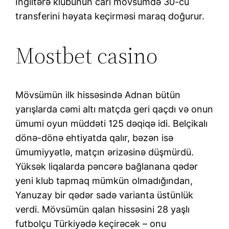
İngiltərə klubunun cari mövsümdə 30-cu
transferini həyata keçirməsi maraq doğurur.
Mostbet casino
Mövsümün ilk hissəsində Adnan bütün
yarışlarda cəmi altı matçda geri qaçdı və onun
ümumi oyun müddəti 125 dəqiqə idi. Belçikalı
dönə-dönə ehtiyatda qalır, bəzən isə
ümumiyyətlə, matçın ərizəsinə düşmürdü.
Yüksək liqalarda pəncərə bağlanana qədər
yeni klub tapmaq mümkün olmadığından,
Yanuzay bir qədər sadə varianta üstünlük
verdi. Mövsümün qalan hissəsini 28 yaşlı
futbolçu Türkiyədə keçirəcək – onu