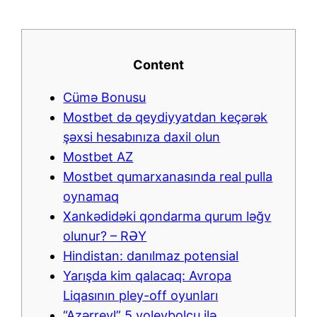
Content
Cümə Bonusu
Mostbet də qeydiyyatdan keçərək
şəxsi hesabınıza daxil olun
Mostbet AZ
Mostbet qumarxanasında real pulla
oynamaq
Xankədidəki qondarma qurum ləğv
olunur? – RƏY
Hindistan: danılmaz potensial
Yarışda kim qalacaq: Avropa
Liqasının pley-off oyunları
“Azərreyl” 5 voleybolçu ilə