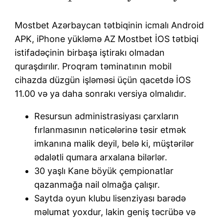
Mostbet Azərbaycan tətbiqinin icmalı Android
APK, iPhone yükləmə AZ Mostbet İOS tətbiqi
istifadəçinin birbaşa iştirakı olmadan
quraşdırılır. Proqram təminatının mobil
cihazda düzgün işləməsi üçün qacetdə İOS
11.00 və ya daha sonrakı versiya olmalıdır.
Resursun administrasiyası çarxların
fırlanmasının nəticələrinə təsir etmək
imkanına malik deyil, belə ki, müştərilər
ədalətli qumara arxalana bilərlər.
30 yaşlı Kane böyük çempionatlar
qazanmağa nail olmağa çalışır.
Saytda oyun klubu lisenziyası barədə
məlumat yoxdur, lakin geniş təcrübə və