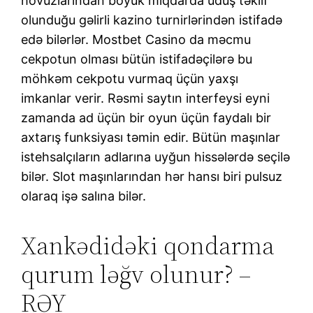
hovuzlarından böyük miqdarda uduş təklif
olunduğu gəlirli kazino turnirlərindən istifadə
edə bilərlər. Mostbet Casino da məcmu
cekpotun olması bütün istifadəçilərə bu
möhkəm cekpotu vurmaq üçün yaxşı
imkanlar verir. Rəsmi saytın interfeysi eyni
zamanda ad üçün bir oyun üçün faydalı bir
axtarış funksiyası təmin edir. Bütün maşınlar
istehsalçıların adlarına uyğun hissələrdə seçilə
bilər. Slot maşınlarından hər hansı biri pulsuz
olaraq işə salına bilər.
Xankədidəki qondarma
qurum ləğv olunur? –
RƏY