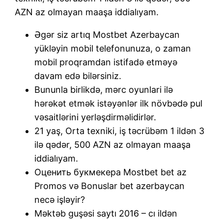
AZN az olmayan maaşa iddialıyam.
Əgər siz artıq Mostbet Azerbaycan
yükləyin mobil telefonunuza, o zaman
mobil proqramdan istifadə etməyə
davam edə bilərsiniz.
Bununla birlikdə, mərc oyunlari ilə
hərəkət etmək istəyənlər ilk növbədə pul
vəsaitlərini yerləşdirməlidirlər.
21 yaş, Orta texniki, iş təcrübəm 1 ildən 3
ilə qədər, 500 AZN az olmayan maaşa
iddialıyam.
Оценить букмекера Mostbet bet az
Promos və Bonuslar bet azerbaycan
necə işləyir?
Məktəb guşəsi saytı 2016 – cı ildən