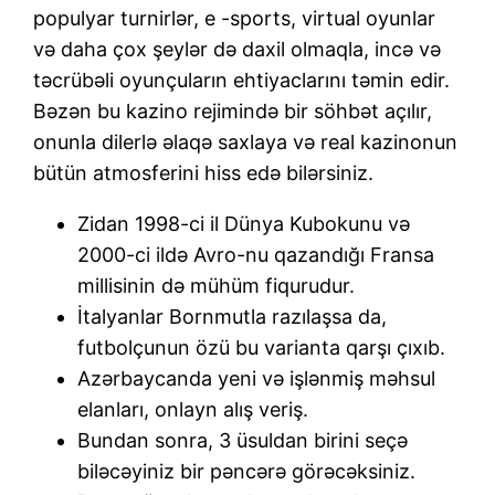
populyar turnirlər, e -sports, virtual oyunlar
və daha çox şeylər də daxil olmaqla, incə və
təcrübəli oyunçuların ehtiyaclarını təmin edir.
Bəzən bu kazino rejimində bir söhbət açılır,
onunla dilerlə əlaqə saxlaya və real kazinonun
bütün atmosferini hiss edə bilərsiniz.
Zidan 1998-ci il Dünya Kubokunu və
2000-ci ildə Avro-nu qazandığı Fransa
millisinin də mühüm fiqurudur.
İtalyanlar Bornmutla razılaşsa da,
futbolçunun özü bu varianta qarşı çıxıb.
Azərbaycanda yeni və işlənmiş məhsul
elanları, onlayn alış veriş.
Bundan sonra, 3 üsuldan birini seçə
biləcəyiniz bir pəncərə görəcəksiniz.