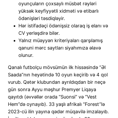
oyunçuların çoxsaylı müsbət rəyləri
yüksək keyfiyyətli xidməti və etibarlı
ödənişləri təsdiqləyir.
Hər istifadəçi ödənişsiz olaraq iş elanı və
CV yerləşdirə bilər.
Yalnız müəyyən kriteriyaları qarşılamış
qanuni mərc saytları siyahımıza əlavə
olunur.
Qanalı futbolçu mövsümün ilk hissəsində “Əl
Saada”nın heyətində 10 oyun keçirib və 4 qol
vurub. Qətər klubundan ayrıldıqdan bir neçə
gün sonra Ayyu məşhur Premyer Liqaya
qayıtdı (əvvəllər orada “Suonsi” və “Vest
Hem”də oynayıb). 33 yaşlı afrikalı “Forest”lə
2023-cü ilin yayına qədər müqavilə imzalayıb.