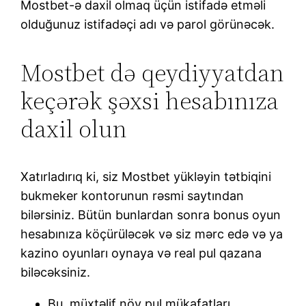
Mostbet-ə daxil olmaq üçün istifadə etməli
olduğunuz istifadəçi adı və parol görünəcək.
Mostbet də qeydiyyatdan
keçərək şəxsi hesabınıza
daxil olun
Xatırladırıq ki, siz Mostbet yükləyin tətbiqini
bukmeker kontorunun rəsmi saytından
bilərsiniz. Bütün bunlardan sonra bonus oyun
hesabınıza köçürüləcək və siz mərc edə və ya
kazino oyunları oynaya və real pul qazana
biləcəksiniz.
Bu, müxtəlif növ pul mükafatları