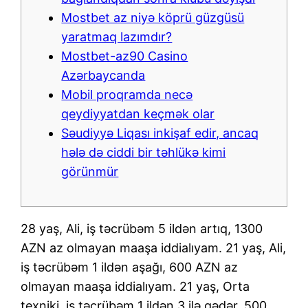
Mostbet az niyə köprü güzgüsü
yaratmaq lazımdır?
Mostbet-az90 Casino
Azərbaycanda
Mobil proqramda necə
qeydiyyatdan keçmək olar
Səudiyyə Liqası inkişaf edir, ancaq
hələ də ciddi bir təhlükə kimi
görünmür
28 yaş, Ali, iş təcrübəm 5 ildən artıq, 1300
AZN az olmayan maaşa iddialıyam. 21 yaş, Ali,
iş təcrübəm 1 ildən aşağı, 600 AZN az
olmayan maaşa iddialıyam. 21 yaş, Orta
texniki, iş təcrübəm 1 ildən 3 ilə qədər, 500