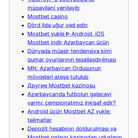
müqaviləni yeniləyib
Mostbet casino
Dörd ildə uğur vəd edin
Mostbet yukle ᐈ Android, iOS
Mostbet indir Azərbaycan üçün
Dünyada müasir tendensiya kimi
qumar oyunlarının leqallaşdırılması
MN: Azərbaycan Ordusunun
mövqeləri atəşə tutulub
Другие Mostbet kazinosu
Azərbaycanda futbolun gələcəyi
varmı: çempionatımız inkişaf edir?
Android üçün Mostbet AZ yukle:
təlimatlar
Depozit hesabının doldurulması və
Mostbet onlayn kazinodan uduşların