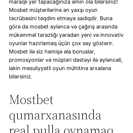
maraqlı yer tapacağınıza əmin ola bilərsiniz!
Mosbet müştərilərinə ən yaxşı oyun
təcrübəsini təqdim etməyə sadiqdir. Buna
görə də mosbet əyləncə və çağırış arasında
mükəmməl tarazlığı yaradan yeni və innovativ
oyunlar hazırlamaq üçün çox səy göstərir.
Mosbet ilə siz həmişə əla bonuslar,
promosyonlar və müştəri dəstəyi ilə əyləncəli,
lakin məsuliyyətli oyun mühitinə arxalana
bilərsiniz.
Mostbet
qumarxanasında
real pulla oynamaq