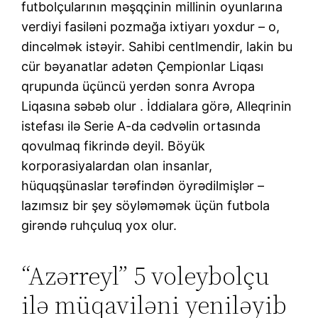
futbolçularının məşqçinin millinin oyunlarına
verdiyi fasiləni pozmağa ixtiyarı yoxdur – o,
dincəlmək istəyir. Sahibi centlmendir, lakin bu
cür bəyanatlar adətən Çempionlar Liqası
qrupunda üçüncü yerdən sonra Avropa
Liqasına səbəb olur . İddialara görə, Alleqrinin
istefası ilə Serie A-da cədvəlin ortasında
qovulmaq fikrində deyil. Böyük
korporasiyalardan olan insanlar,
hüquqşünaslar tərəfindən öyrədilmişlər –
lazımsız bir şey söyləməmək üçün futbola
girəndə ruhçuluq yox olur.
“Azərreyl” 5 voleybolçu
ilə müqaviləni yeniləyib