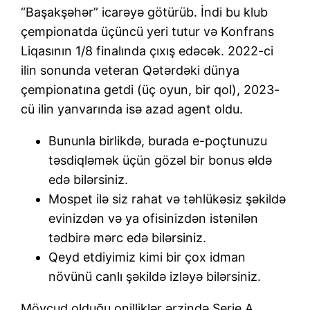
“Başakşəhər” icarəyə götürüb. İndi bu klub
çempionatda üçüncü yeri tutur və Konfrans
Liqasının 1/8 finalında çıxış edəcək. 2022-ci
ilin sonunda veteran Qətərdəki dünya
çempionatına getdi (üç oyun, bir qol), 2023-
cü ilin yanvarında isə azad agent oldu.
Bununla birlikdə, burada e-poçtunuzu
təsdiqləmək üçün gözəl bir bonus əldə
edə bilərsiniz.
Mospet ilə siz rahat və təhlükəsiz şəkildə
evinizdən və ya ofisinizdən istənilən
tədbirə mərc edə bilərsiniz.
Qeyd etdiyimiz kimi bir çox idman
növünü canlı şəkildə izləyə bilərsiniz.
Mövcud olduğu onilliklər ərzində Serie A