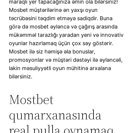
maraqlı yer tapacağınıza əmin ola bilərsiniz!
Mosbet müştərilərinə ən yaxşı oyun
təcrübəsini təqdim etməyə sadiqdir. Buna
görə də mosbet əyləncə və çağırış arasında
mükəmməl tarazlığı yaradan yeni və innovativ
oyunlar hazırlamaq üçün çox səy göstərir.
Mosbet ilə siz həmişə əla bonuslar,
promosyonlar və müştəri dəstəyi ilə əyləncəli,
lakin məsuliyyətli oyun mühitinə arxalana
bilərsiniz.
Mostbet
qumarxanasında
real pulla oynamaq