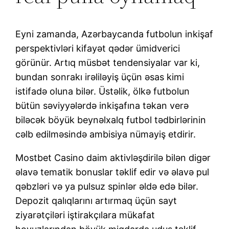
Eyni zamanda, Azərbaycanda futbolun inkişaf
perspektivləri kifayət qədər ümidverici
görünür. Artıq müsbət tendensiyalar var ki,
bundan sonrakı irəliləyiş üçün əsas kimi
istifadə oluna bilər. Üstəlik, ölkə futbolun
bütün səviyyələrdə inkişafına təkan verə
biləcək böyük beynəlxalq futbol tədbirlərinin
cəlb edilməsində ambisiya nümayiş etdirir.
Mostbet Casino daim aktivləşdirilə bilən digər
əlavə tematik bonuslar təklif edir və əlavə pul
qəbzləri və ya pulsuz spinlər əldə edə bilər.
Depozit qalıqlarını artırmaq üçün sayt
ziyarətçiləri iştirakçılara mükafat