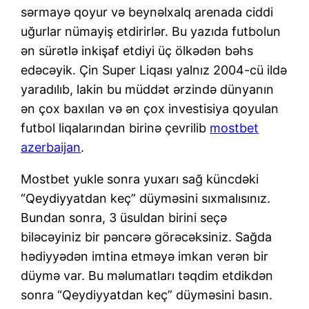
sərmayə qoyur və beynəlxalq arenada ciddi
uğurlar nümayiş etdirirlər. Bu yazıda futbolun
ən sürətlə inkişaf etdiyi üç ölkədən bəhs
edəcəyik. Çin Super Liqası yalnız 2004-cü ildə
yaradılıb, lakin bu müddət ərzində dünyanın
ən çox baxılan və ən çox investisiya qoyulan
futbol liqalarından birinə çevrilib
mostbet
azerbaijan
.
Mostbet yukle sonra yuxarı sağ küncdəki
“Qeydiyyatdan keç” düyməsini sıxmalısınız.
Bundan sonra, 3 üsuldan birini seçə
biləcəyiniz bir pəncərə görəcəksiniz. Sağda
hədiyyədən imtina etməyə imkan verən bir
düymə var. Bu məlumatları təqdim etdikdən
sonra “Qeydiyyatdan keç” düyməsini basın.