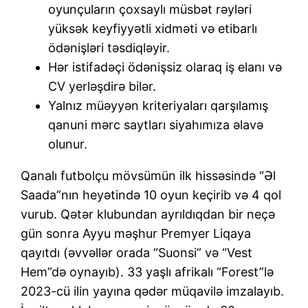
oyunçuların çoxsaylı müsbət rəyləri
yüksək keyfiyyətli xidməti və etibarlı
ödənişləri təsdiqləyir.
Hər istifadəçi ödənişsiz olaraq iş elanı və
CV yerləşdirə bilər.
Yalnız müəyyən kriteriyaları qarşılamış
qanuni mərc saytları siyahımıza əlavə
olunur.
Qanalı futbolçu mövsümün ilk hissəsində “Əl
Saada”nın heyətində 10 oyun keçirib və 4 qol
vurub. Qətər klubundan ayrıldıqdan bir neçə
gün sonra Ayyu məşhur Premyer Liqaya
qayıtdı (əvvəllər orada “Suonsi” və “Vest
Hem”də oynayıb). 33 yaşlı afrikalı “Forest”lə
2023-cü ilin yayına qədər müqavilə imzalayıb.