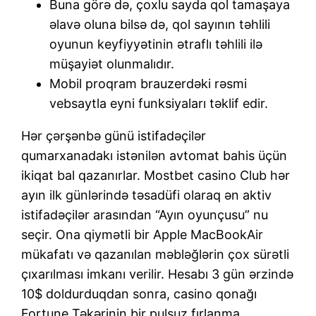
Buna görə də, çoxlu sayda qol tamaşaya
əlavə oluna bilsə də, qol sayının təhlili
oyunun keyfiyyətinin ətraflı təhlili ilə
müşayiət olunmalıdır.
Mobil proqram brauzerdəki rəsmi
vebsaytla eyni funksiyaları təklif edir.
Hər çərşənbə günü istifadəçilər
qumarxanadakı istənilən avtomat bahis üçün
ikiqat bal qazanırlar. Mostbet casino Club hər
ayın ilk günlərində təsadüfi olaraq ən aktiv
istifadəçilər arasından “Ayın oyunçusu” nu
seçir. Ona qiymətli bir Apple MacBookAir
mükafatı və qazanılan məbləğlərin çox sürətli
çıxarılması imkanı verilir. Hesabı 3 gün ərzində
10$ doldurduqdan sonra, casino qonağı
Fortune Təkərinin bir pulsuz fırlanma