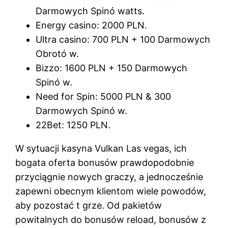
Darmowych Spinó watts.
Energy casino: 2000 PLN.
Ultra casino: 700 PLN + 100 Darmowych
Obrotó w.
Bizzo: 1600 PLN + 150 Darmowych
Spinó w.
Need for Spin: 5000 PLN & 300
Darmowych Spinó w.
22Bet: 1250 PLN.
W sytuacji kasyna Vulkan Las vegas, ich
bogata oferta bonusów prawdopodobnie
przyciągnie nowych graczy, a jednocześnie
zapewni obecnym klientom wiele powodów,
aby pozostać t grze. Od pakietów
powitalnych do bonusów reload, bonusów z