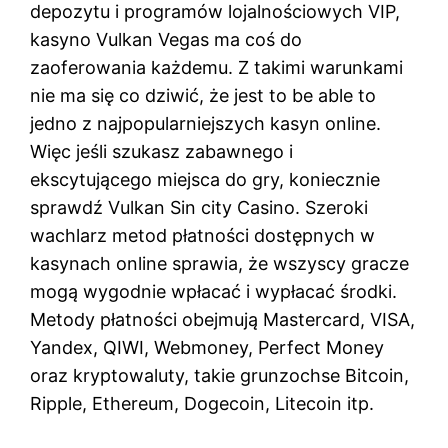
depozytu i programów lojalnościowych VIP,
kasyno Vulkan Vegas ma coś do
zaoferowania każdemu. Z takimi warunkami
nie ma się co dziwić, że jest to be able to
jedno z najpopularniejszych kasyn online.
Więc jeśli szukasz zabawnego i
ekscytującego miejsca do gry, koniecznie
sprawdź Vulkan Sin city Casino. Szeroki
wachlarz metod płatności dostępnych w
kasynach online sprawia, że wszyscy gracze
mogą wygodnie wpłacać i wypłacać środki.
Metody płatności obejmują Mastercard, VISA,
Yandex, QIWI, Webmoney, Perfect Money
oraz kryptowaluty, takie grunzochse Bitcoin,
Ripple, Ethereum, Dogecoin, Litecoin itp.