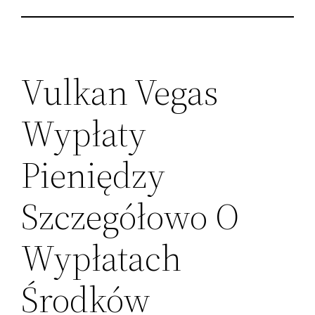
Vulkan Vegas
Wypłaty
Pieniędzy
Szczegółowo O
Wypłatach
Środków