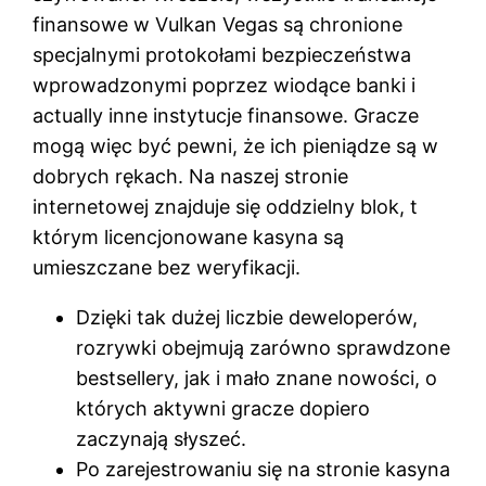
finansowe w Vulkan Vegas są chronione
specjalnymi protokołami bezpieczeństwa
wprowadzonymi poprzez wiodące banki i
actually inne instytucje finansowe. Gracze
mogą więc być pewni, że ich pieniądze są w
dobrych rękach. Na naszej stronie
internetowej znajduje się oddzielny blok, t
którym licencjonowane kasyna są
umieszczane bez weryfikacji.
Dzięki tak dużej liczbie deweloperów,
rozrywki obejmują zarówno sprawdzone
bestsellery, jak i mało znane nowości, o
których aktywni gracze dopiero
zaczynają słyszeć.
Po zarejestrowaniu się na stronie kasyna