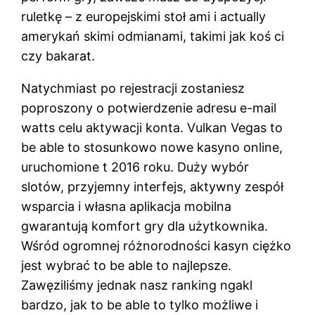
ruletkę – z europejskimi stoł ami i actually
amerykań skimi odmianami, takimi jak koś ci
czy bakarat.
Natychmiast po rejestracji zostaniesz
poproszony o potwierdzenie adresu e-mail
watts celu aktywacji konta. Vulkan Vegas to
be able to stosunkowo nowe kasyno online,
uruchomione t 2016 roku. Duży wybór
slotów, przyjemny interfejs, aktywny zespół
wsparcia i własna aplikacja mobilna
gwarantują komfort gry dla użytkownika.
Wśród ogromnej różnorodności kasyn ciężko
jest wybrać to be able to najlepsze.
Zawęziliśmy jednak nasz ranking ngakl
bardzo, jak to be able to tylko możliwe i