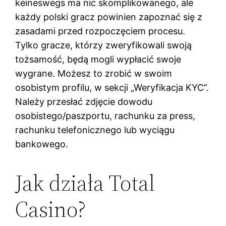
keineswegs ma nic skomplikowanego, ale
każdy polski gracz powinien zapoznać się z
zasadami przed rozpoczęciem procesu.
Tylko gracze, którzy zweryfikowali swoją
tożsamość, będą mogli wypłacić swoje
wygrane. Możesz to zrobić w swoim
osobistym profilu, w sekcji „Weryfikacja KYC”.
Należy przesłać zdjęcie dowodu
osobistego/paszportu, rachunku za press,
rachunku telefonicznego lub wyciągu
bankowego.
Jak działa Total
Casino?