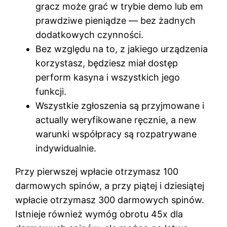
gracz może grać w trybie demo lub em
prawdziwe pieniądze — bez żadnych
dodatkowych czynności.
Bez względu na to, z jakiego urządzenia
korzystasz, będziesz miał dostęp
perform kasyna i wszystkich jego
funkcji.
Wszystkie zgłoszenia są przyjmowane i
actually weryfikowane ręcznie, a new
warunki współpracy są rozpatrywane
indywidualnie.
Przy pierwszej wpłacie otrzymasz 100
darmowych spinów, a przy piątej i dziesiątej
wpłacie otrzymasz 300 darmowych spinów.
Istnieje również wymóg obrotu 45x dla