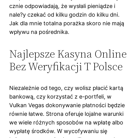
cznie odpowiadają, że wysłali pieniądze i
nale?y czekać od kilku godzin do kilku dni.
Jak dla mnie totalna porażka skoro nie mają
wpływu na pośrednika.
Najlepsze Kasyna Online
Bez Weryfikacji T Polsce
Niezależnie od tego, czy wolisz płacić kartą
bankową, czy korzystać z e-portfeli, w
Vulkan Vegas dokonywanie płatności będzie
równie łatwe. Strona oferuje lojalne warunki
we wiele różnych sposobów na wpłatę albo
wypłatę środków. W wycofywaniu się