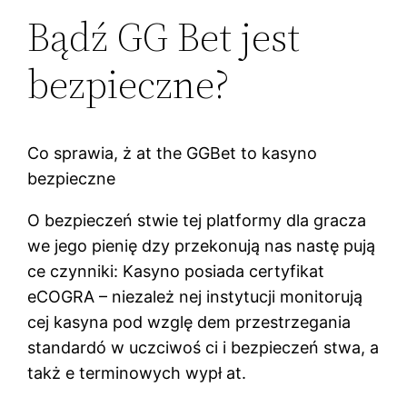
Bądź GG Bet jest
bezpieczne?
Co sprawia, ż at the GGBet to kasyno
bezpieczne
O bezpieczeń stwie tej platformy dla gracza
we jego pienię dzy przekonują nas nastę pują
ce czynniki: Kasyno posiada certyfikat
eCOGRA – niezależ nej instytucji monitorują
cej kasyna pod wzglę dem przestrzegania
standardó w uczciwoś ci i bezpieczeń stwa, a
takż e terminowych wypł at.