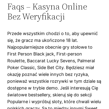
Faqs – Kasyna Online
Bez Weryfikacji
Przede wszystkim chodzi o to, aby upewnić
się, że gracz ma ukończone 18 lat.
Najpopularniejsze obecnie gry stołowe to
First Person Black jack, First-person
Roulette, Baccarat Lucky Sevens, Palmeral
Poker Classic, Side Bet City. Będziesz miał
okazję poznać wiele innych bez ryzyka,
ponieważ wszystkie rozrywki w tym dziale są
dostępne w trybie demo. Jeśli interesują Cię
światowe bestsellery, skieruj się do sekcji
Popularne i wypróbuj sloty, które chwali wielu
polskich graczy. Są to między innymi Sweet