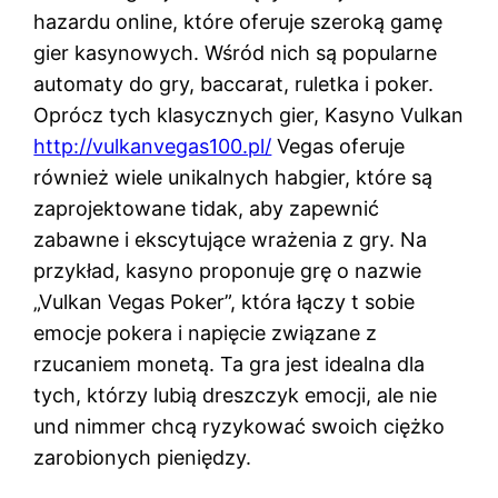
hazardu online, które oferuje szeroką gamę
gier kasynowych. Wśród nich są popularne
automaty do gry, baccarat, ruletka i poker.
Oprócz tych klasycznych gier, Kasyno Vulkan
http://vulkanvegas100.pl/
Vegas oferuje
również wiele unikalnych habgier, które są
zaprojektowane tidak, aby zapewnić
zabawne i ekscytujące wrażenia z gry. Na
przykład, kasyno proponuje grę o nazwie
„Vulkan Vegas Poker”, która łączy t sobie
emocje pokera i napięcie związane z
rzucaniem monetą. Ta gra jest idealna dla
tych, którzy lubią dreszczyk emocji, ale nie
und nimmer chcą ryzykować swoich ciężko
zarobionych pieniędzy.