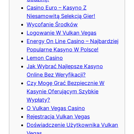
Casino Euro – Kasyno Z
Niesamowitą Selekcją Gier!
Wycofanie Środków
Logowanie W Vulkan Vegas
Energy On Line Casino – Najbardziej
Popularne Kasyno W Polsce!
Lemon Casino
Jak Wybrać Najlepsze Kasyno
Online Bez Weryfikacji?
Czy Mogę Grać Bezpiecznie W
Kasynie Oferującym Szybkie
Wypłaty?
O Vulkan Vegas Casino
Rejestracja Vulkan Vegas
Doświadczenie Użytkownika Vulkan
Vegas